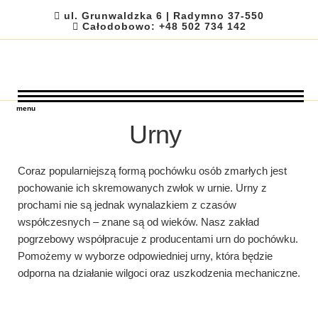
ul. Grunwaldzka 6 | Radymno 37-550
Całodobowo: +48 502 734 142
Krukowski Usługi
Usługi Pogrzebowe
Radymno
Pogrzebowe
menu
Urny
Coraz popularniejszą formą pochówku osób zmarłych jest
pochowanie ich skremowanych zwłok w urnie. Urny z
prochami nie są jednak wynalazkiem z czasów
współczesnych – znane są od wieków. Nasz zakład
pogrzebowy współpracuje z producentami urn do pochówku.
Pomożemy w wyborze odpowiedniej urny, która będzie
odporna na działanie wilgoci oraz uszkodzenia mechaniczne.